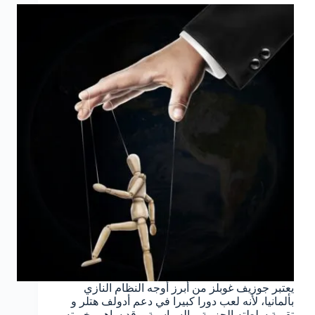
يعتبر جوزيف غوبلز من أبرز أوجه النظام النازي
بألمانيا، لأنه لعب دورا كبيرا في دعم أدولف هتلر و
تقوية سلطته الحزبية و السياسية. وقد ساهم بخبرته