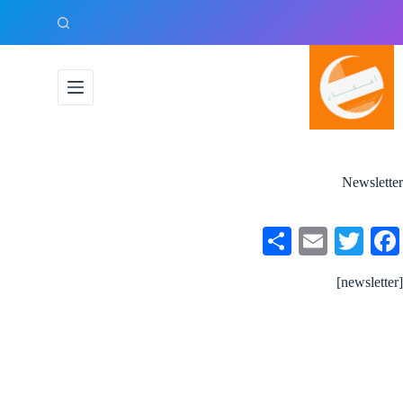
لتجاوز
لى
لمحتوى
Newsletter
S
E
T
Fa
ha
m
wi
ce
[newsletter]
re
ail
tte
bo
r
ok