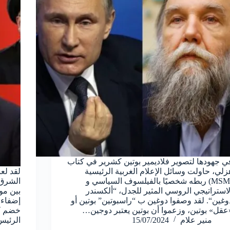
ي جهودها لتصوير فلاديمير بوتين كشرير في كتاب
زلي، حاولت وسائل الإعلام الغربية الرئيسية
لقد لع
(MSM) ربطه شخصيًا بالفيلسوف السياسي و
الشرق د
لاستراتيجي الروسي المثير للجدل، “ألكسندر
بين مو
وغين“. لقد وصفوا دوغين ب “راسبوتين” بوتين أو
إضفاء 
عقل» بوتين، وزعموا أن بوتين يعتبر دوجين…
خضم كل
منير علام
15/07/2024
الرئيس