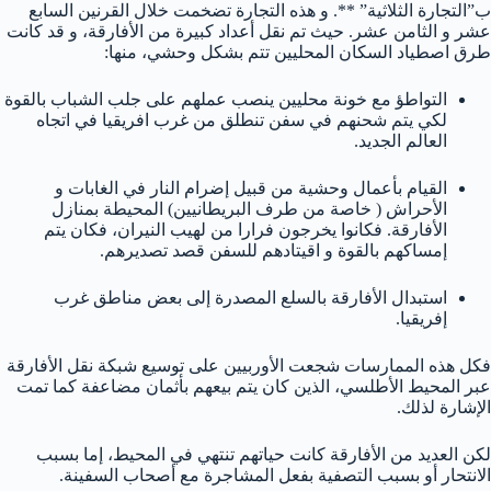
ب”التجارة الثلاثية” **. و هذه التجارة تضخمت خلال القرنين السابع
عشر و الثامن عشر. حيث تم نقل أعداد كبيرة من الأفارقة، و قد كانت
طرق اصطياد السكان المحليين تتم بشكل وحشي، منها:
التواطؤ مع خونة محليين ينصب عملهم على جلب الشباب بالقوة
لكي يتم شحنهم في سفن تنطلق من غرب افريقيا في اتجاه
العالم الجديد.
القيام بأعمال وحشية من قبيل إضرام النار في الغابات و
الأحراش ( خاصة من طرف البريطانيين) المحيطة بمنازل
الأفارقة. فكانوا يخرجون فرارا من لهيب النيران، فكان يتم
إمساكهم بالقوة و اقيتادهم للسفن قصد تصديرهم.
استبدال الأفارقة بالسلع المصدرة إلى بعض مناطق غرب
إفريقيا.
فكل هذه الممارسات شجعت الأوربيين على توسيع شبكة نقل الأفارقة
عبر المحيط الأطلسي، الذين كان يتم بيعهم بأثمان مضاعفة كما تمت
الإشارة لذلك.
لكن العديد من الأفارقة كانت حياتهم تنتهي في المحيط، إما بسبب
الانتحار أو بسبب التصفية بفعل المشاجرة مع أصحاب السفينة.