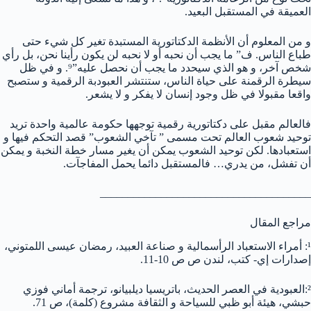
العميقة في المستقبل البعيد.
و من المعلوم أن الأنظمة الدكتاتورية المستبدة تغير كل شيء حتى
طباع الناس. ف” ما يجب أن نحبه أو لا نحبه لن يكون رأينا نحن، بل رأي
شخص آخر، و هو الذي سيحدد ما يجب أن نحصل عليه”⁹. و في ظل
سيطرة الرقمنة على حياة الناس، ستنتشر العبودبة الرقمية و ستصبح
واقعا مقبولا في ظل وجود إنسان لا يفكر و لا يشعر.
فالعالم مقبل على دكتاتورية رقمية توجهها حكومة عالمية واحدة تريد
توحيد شعوب العالم تحت مسمى ” تآخي الشعوب” قصد التحكم فيها و
استعبادها. لكن توحيد الشعوب يمكن أن يغير مسار خطة النخبة و يمكن
أن تفشل، من يدري… فالمستقبل دائما يحمل المفاجآت.
______________________________________
مراجع المقال
¹: أمراء الاستعباد الرأسمالية و صناعة العبيد، رمضان عيسى اللمتوني،
إصدارات إي- كتب، لندن ص ص 10-11.
²:العبودية في العصر الحديث، باتريسيا ديلبيانو، ترجمة أماني فوزي
حبشي، هيئة أبو ظبي للسياحة و الثقافة مشروع (كلمة)، ص 71.