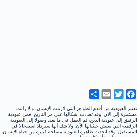
S
E
T
Fa
ha
m
wi
ce
تعتبر العبودية من أقدم الظواهر التي لازمت الإنسان، و لا زالت
re
ail
tte
bo
مستمرة إلى الآن. وقد تعددت أشكالها على مر التاريخ: فمن عبودية
الرقيق إلى عبودية الدين، ثم العمل في ما بعد، وصولا إلى العبودية
r
ok
الرقمية التي نعيش حيثياتها الآن. ولا شك أنها ستزداد استفحالا في
المستقبل. وقد اتخذت ظاهرة العبودية مساحة كبيرة من حياة الإنسان،