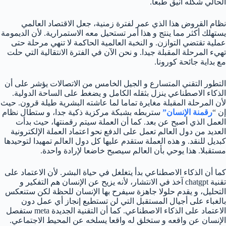
الحالي شكله أنيق طبعا.
نظام القروض هذا الذي عمر لفترة زمنية، جعل الاقتصاد العالمي
يستهلك أكثر مما ينتج و هذا أمر تستحيل معه الاستمرارية. لأن الديمومة
عملية تقتضي التوازن. و النخبة العالمية الحاكمة لا تنهي مرحلة حتى
تهيء المرحلة المقبلة جيدا. و نحن الآن في الفترة الانتقالية التي حلت
مع بداية جائحة كورونا.
التطور التقني المتسارع و الجيل الخامس من الاتصالات يؤشر على أن
الذكاء الاصطناعي ينزل بثقله الكامل و يضغط على الساحة الدولية.
لأن المرحلة المقبلة مغايرة تماما لما عاشته البشرية طيلة قرون. حيث
إن “
رقمنة الإنسان”
ستربطه بشبكة مركزية ذكية جدا، و ستطال نظام
العمل الذي أصبح عن بعد. كما أن العملة سيتم رقمنتها، حيث بدأت
العديد من دول العالم تعمل على الدفع نحو اعتماد العملة الإلكترونية
كبديل للنقد. و هذه العملة ستقدم عليها كل دول العالم تمهيدا لتوحيدها
مستقبلا. هذا يوحي بأن العالم سيصبح خاضعا لإرادة واحدة.
كما أن الذكاء الاصطناعي بدأ يتغلغل في حياة البشر. لأن الاعتماد على
تقنية chatgpt آخذ في الانتشار، لأنه يزيح عن الإنسان هم التفكير و
التحليل، و يقدم حلولا جاهزة سيفرح بها الإنسان للحظة لكن ستنعكس
بالغباء على أجيال المستقبل التي لن تستطيع إنجاز أي عمل دون
الاعتماد على الذكاء الاصطناعي. كما أن التقنية الجديدة meta ستفصل
الإنسان عن واقعه و ستخلق له واقعا يسلخه عن المحيط الاجتماعي.