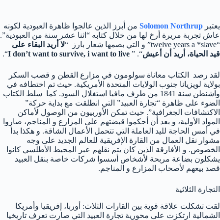
يعتبر
Solomon Northrup
من أبرز الذين عالجوا ظاهرة العبودية لكونه
عاش تجربة مريرة أرخ لها من خلال كتابه “اثنا عشر سنة من العبودية”.
“twelve years a *slave” و التي بصمها شعار بارز “
لا أريد البقاء على
قيد الحياة، أريد أن أعيش
“. ”
I don’t want to survive, i want to live
“.
لقد رصد الكتاب معاناة سولومون في مزارع القطن و قصب السكر
بولاية لويزيانا جنوب الولايات المتحدة الأمريكية. حيث تم اختطافه في
واشنطن سنة 1841 من طرف مافيا استغلال السود. كما سلط الكتاب
الضوء على ظاهرة “تجارة العبيد” التي انطلقت مع بداية حركة”
الاكتشافات الجغرافية”. حيث تمكن الأوربيون من الوصول لأماكن
المواد الأولية، و بعد أن أحكموا قبضتهم على المزارع و المناجم، صاروا
في أمس الحاجة لليد العاملة التي تتحمل الأعمال الشاقة. و هكذا بدأ
مشوار نقل العمال من القارة الإفريقية للعالم الجديد على وجه
الخصوص. و الأفارقة الذين كان يتم نقلهم عبر المحيط الأطلسي كانوا
يشكلون بضاعة مربحة لأشخاص أسسوا شركات خاصة بنقل العبيد
قصد بيعهم لأصحاب المزارع و المناجم.
التجارة الثلاثية
لقت تشكلت علاقة قوية بين القارات الثلاث: أوربا، إفريقيا وأمريكا
الشمالية ارتكزت على محورية تجارة العبيد التي صارت تعرف تاريخيا