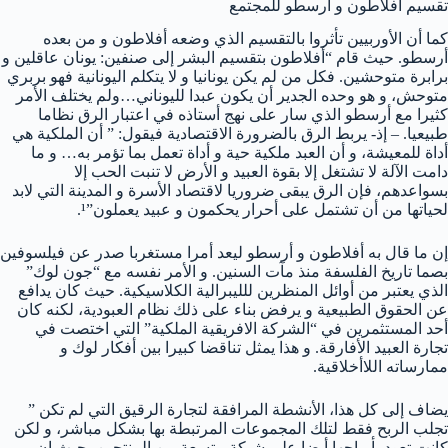
تقسيم أفلاطون و أرسطو للمجتمع
كما أن الأوربيين تأثروا بالتقسيم الذي وضعه أفلاطون و من بعده
أرسطو. حيث قام “أفلاطون بتقسيم البشر إلى صنفين: يونان عاقلين و
برابرة متوحشين. فكل من لم يكن يونانيا و لا يتكلم اليونانية فهو بربري
متوحش، و هو وحده الجدير أن يكون عبدا لليوناني…ولم يختلف الأمر
كثيرا مع أرسطو الذي سار على نهج أستاذه في اعتبار الرق نظاما
طبيعيا. – إذ- يربط الرق بالضرورة الاقتصادية فيقول: ” أن الملكية هي
أداة للمعيشة، و أن العبد ملكية حية و أداة تعمل بما تؤمر به… و ما
دامت الآلة لا تشتغل إلا بقوة العبيد و الأرض لا تنبت الحب إلا
بسواعدهم، فإن الرق يبقى ضروريا لاقتصاد الأسرة و المدينة التي لابد
لحياتها من أن تشتمل على أحرار يحكمون و عبيد يعملون”¹.
إن ما قال به أفلاطون و أرسطو ليعد أمرا مستغربا صدر عن فيلسوفين
بصما تاريخ الفلسفة منذ مآت السنين. و الأمر نفسه مع “جون لوك”
الذي يعتبر من أوائل المنظرين للليبرالية الكلاسيكية. حيث كان يدافع
عن الحقوق الطبيعية و يرفض بناء على ذلك نظام العبودية، لكنه كان
أحد المستثمرين في “الشركة الافريقية الملكية” التي اختصت في
تجارة العبيد الأفارقة. و هذا يمثل تناقضا كبيرا بين أفكار لوك و
ممارساته اللاأخلاقية.
يضاف إلى كل هذا، الأنشطة المرافقة لتجارة الرقيق التي لم تكن ”
تجلب الربح فقط لتلك المجموعات المرتبطة بها بشكل مباشر، و لكن
كانت تعود بأرباحها أيضا على شبكة متسعة من المنتجين، حيث إن