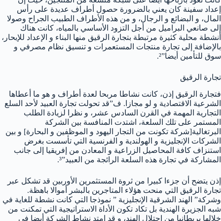
إعداد سفينة كان يعني بالضرورة حصول أطراف عديدة على رأس
المال، و البضائع و الرجال، و من هذه الأطراف الطبيب الجراح وصولا
إلى صانعي البراميل من أجل التزود الأساسي بالمياه، كانت هناك
أنشطة محلية كثيرة مرتبطة بتجارة الرقيق منها البناء و الإعداد للإبحار،
بالإضافة إلى تجارة منتجات المستعمرات و تنسيق نظام مصرفي و
سوق للتأمين أيضا”².
تجارة الرقيق
فتجارة الرقيق إذن، كانت نشاطا مربحا لعدة أطراف و هو ما أعطاها
الشرعية الاقتصادية و لو مجازا. ف”قد تحولت تجارة العبيد لأحد السلع
التجارية المهمة في القرن السادس عشر، و نظرا لزيادة الطلب
المستمر على تلك السلعة، اشتدت المنافسة بين الشركة
البرتغالية[شركة تكونت من التجار اليهود و الموظفين و البحارة] و بين
الشركات الإنجليزية و الهولندية و الفرنسية التي تأسست بغرض
استنزاف كافة المحاصيل الزراعية و المعادن من إفريقيا إلى جانب
المشاركة في تجارة هذه السلعة الرائجة من العبيد”³.
إذن يتضح أن جزءا كبيرا من ثروة المستثمرين الأوربين قد تشكل عبر
تجارة الرقيق التي منحت هؤلاء المتاجرين بالبشر أموالا باهظة.
وشركة” الهند الشرقية الإنجليزية ” نموذجا التي كانت نشطة للغاية في
شبه الجزيرة الهندية بل تكاد تكون الأداة الاستراتيجية التي تمكنت من
خلالها بريطانيا من احتلال الهند، و قد امتد نشاط الشركة أيضا في