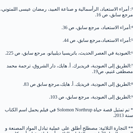
³: أمراء الاستعباد، الرأسمالية و صناعة العبيد، رمضان عيسى اللمتوني،
مرجع سابق، ص 16.
⁴:أمراء الاستعباد، مرجع سابق، ص 36.
⁵:أمراء الاستعباد،مرجع سابق، ص 44.
⁶:العبودية في العصر الحديث، باتريسيا ديلبيانو، مرحع سابق، ص 225.
⁷:الطريق إلى العبودية، فريديرك. أ. هايك، دار الشروق، ترجمة محمد
مصطفى غنيم، ص19.
⁸:الطريق إلى العبودية، فريديك. أ. هايك،مرجع سابق ص 83.
⁹:الطريق إلى العبودية، مرجع سابق، ص 103.
* تم تمثيل قصة حياة Solomon Northrup في فيلم يحمل اسم الكتاب
سنة 2013.
** التجارة الثلاثية: مصطلح أطلق على عملية تبادل المواد المصنعة و