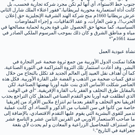
جنوب خط الاستواء، أي أنها لم تكن مجرد شركة تجارية فحسب، بل
كانت أداة استعمارية محورية لبريطانيا،”ففور اعتلاء الملك شارل الثاني
عرش بريطانيا 1660م منح شركة الهند الشرقية الإنجليزية حق إعلان
الحرب!!، و شن الغارات، و عقد الاتفاقيات، و إجراء المفاوضات
السياسية، كما منحها حق الحصول على قوة بحرية لحماية مصالحها في
مياه و مناطق الشرق و كان ذلك بموجب المرسوم الملكي الصادر في
سنة 1661م”⁴
نشأة عبودية العمل
هكذا تمكنت الدول الأوربية من جمع ثروة ضخمة عبر التجارة في
البشر. وقد أعادت استثمار تلك الثروة المتراكمة في الثورة الصناعية.
كما أن أهداف نقل العبيد إلى العالم الجديد قد تكلل بالنجاح من خلال
تدفق كميات ضخمة من الذهب و الفضة على القارة الأوربية. فكل هذه
العناصر شكلت الأساس الذي بنت عليه أوربا نهضتها الصناعية. لكن
بالمقابل طرق التخلف و الفقر باب القارة الإفريقية. “أي في الوقت
الذي انطلقت فيه أوربا نحو التقدم الصناعي المذهل كان التراجع يجذب
افريقيا نحو التخلف و الفقر بعدما تم انتزاع ملايين الأفراد من إفريقيا
خاصة من كانوا في سن الشباب من الذكور و النساء، أي كانت عملية
تدمير للقوى البشرية التي يقوم عليها التقدم الاقتصادي، بالإضافة إلى
ما صاحب الاستعمار الأوربي في القرنين الثامن عشر و التاسع عشر
من استنزاف للمحاصيل الزراعية و المعادن و لم يحدث لأي بقعة
جغرافية في التاريخ”.⁵