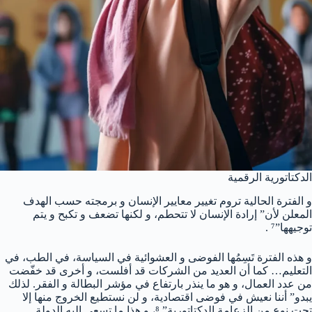
الدكتاتورية الرقمية
و الفترة الحالية تروم تغيير معايير الإنسان و برمجته حسب الهدف
المعلن لأن” إرادة الإنسان لا تتحطم، و لكنها تضعف و تكبح و يتم
توجيهها”⁷ .
و هذه الفترة تَسِمُها الفوضى و العشوائية في السياسة، في الطب، في
التعليم… كما أن العديد من الشركات قد أفلست، و أخرى قد خفّضت
من عدد العمال، و هو ما ينذر بارتفاع في مؤشر البطالة و الفقر. لذلك
يبدو” أننا نعيش في فوضى اقتصادية، و لن نستطيع الخروج منها إلا
تحت نوع من الزعامة الدكتاتورية”.⁸، و هذا ما تسعى إليه الدولة