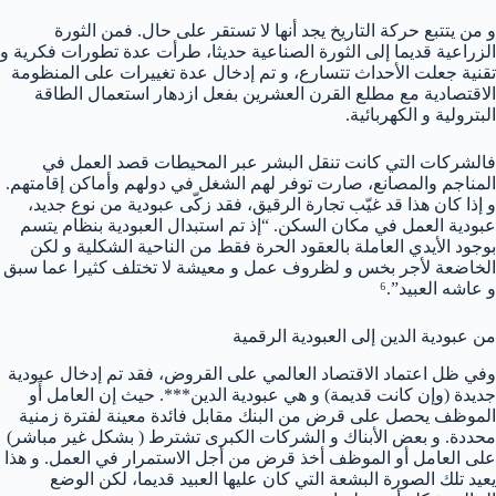
و من يتتبع حركة التاريخ يجد أنها لا تستقر على حال. فمن الثورة
الزراعية قديما إلى الثورة الصناعية حديثا، طرأت عدة تطورات فكرية و
تقنية جعلت الأحداث تتسارع، و تم إدخال عدة تغييرات على المنظومة
الاقتصادية مع مطلع القرن العشرين بفعل ازدهار استعمال الطاقة
البترولية و الكهربائية.
فالشركات التي كانت تنقل البشر عبر المحيطات قصد العمل في
المناجم والمصانع، صارت توفر لهم الشغل في دولهم وأماكن إقامتهم.
و إذا كان هذا قد غيّب تجارة الرقيق، فقد زكّى عبودية من نوع جديد،
عبودية العمل في مكان السكن. “إذ تم استبدال العبودية بنظام يتسم
بوجود الأيدي العاملة بالعقود الحرة فقط من الناحية الشكلية و لكن
الخاضعة لأجر بخس و لظروف عمل و معيشة لا تختلف كثيرا عما سبق
و عاشه العبيد”.⁶
من عبودية الدين إلى العبودية الرقمية
وفي ظل اعتماد الاقتصاد العالمي على القروض، فقد تم إدخال عبودية
جديدة (وإن كانت قديمة) و هي عبودية الدين***. حيث إن العامل أَو
الموظف يحصل على قرض من البنك مقابل فائدة معينة لفترة زمنية
محددة. و بعض الأبناك و الشركات الكبرى تشترط ( بشكل غير مباشر)
على العامل أو الموظف أخذ قرض من أجل الاستمرار في العمل. و هذا
يعيد تلك الصورة البشعة التي كان عليها العبيد قديما، لكن الوضع