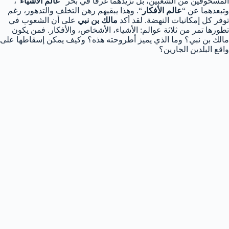
المسحوقين من الشعبين، بل تزيدهما غرقا في بحر “
عالم الأشياء
“،
وتبعدهما عن “
عالم الأفكار
“. وهذا يبقيهم رهن التخلف والتدهور، رغم
توفر كل إمكانيات النهضة. لقد أكد
مالك بن نبي
على أن الشعوب في
تطورها تمر من ثلاثة عوالم: الأشياء، الأشخاص، والأفكار. فمن يكون
مالك بن نبي؟ وما الذي يميز أطروحته هذه؟ وكيف يمكن إسقاطها على
واقع البلدين الجارين؟