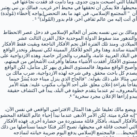
البقايا التي أصبحت بدون جدوى. وما دامت قد فقدت نجاعتها في
محيطها، فلا يمكن أن تحققها في محيط آخر غريب. فمالك بن نبي يعتبر
أن ” المجتمع الإسلامي، في عهد ما بعد التحضر [يواجه ]أخطاء (مُولَّدة)
أي أتت إليه من عالم ثقافي آخر، قام بدور (المُولِّد)”
⁵
.
ومالك بن نبي نفسه يعتبر أن العالم الإسلامي قد دخل عصر الانحطاط
والتدهور منذ سقوط الدولة الموحدية خلال القرن الثالث عشر
الميلادي. ومنذ تلك الفترة أفل نجم الأفكار الناجعة وبقيت فقط الأفكار
الميتة سائدة. وهذا وفر الجو للأفكار المميتة لكي تسيطر وتخدر الواقع
في البلاد العربية عامة، والمغرب والجزائر خاصة. وهذه الازدواجية على
مستوى الأفكار أفقدت الأشياء معناها وأفرغت الأشخاص من قيمتهم،
وأصبح الواقع مشوها. فالمستوى النظري يبهر كل متأمل، لكن الواقع
يصدم كل باحث محقق. وفي شرحه لهذه الازدواجية، ضرب مالك بن
نبي مثالا على ذلك بقوله:. “فالحاج الذي ينزل ميناء جدة يُسَرُّ حينما
يفاجأ بقراءة إعلان معلق على أحد الأبواب مكتوب عليه:. هيئة الأمر
بالمعروف، ثم عندما يتقدم خطوة في البلد، يبدأ في اكتشاف حقيقة
يبدو إزاءها الإعلان مجرد سخرية”
⁶
.
ويضع مالك تعليقا على هذا المثال الافتراضي الواقعي في نفس الآن،
“إنه فكرة ميتة. لكن الأمر الأدهى عندما نبدأ إحياء عالم الثقافة المحشو
بالأفكار الميتة، بأفكار قاتلة مستوردة من حضارة أخرى. فهذه الأفكار
التي أضحت قاتلة في محيطها، تصبح أكثر فتكا حينما نستأصلها من ذلك
المحيط…. فالمجتمع الإسلامي يدفع اليوم ضريبة خيانته لنماذجه