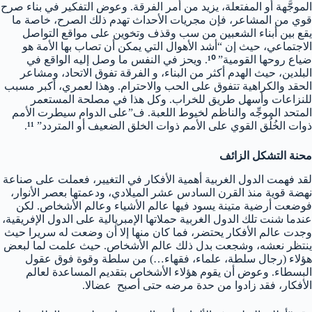
الموجَّهة أو المفتعلة، يزيد من أمر الفرقة. وعوض التفكير في بناء صرح
قوي من المشاعر، فإن مجريات الأحداث تهدم ذلك الصرح، خاصة ما
يقع بين أبناء الشعبين من سب وقذف وتخوين على مواقع التواصل
الاجتماعي، حيث إن “أشد الأهوال التي يمكن أن تصاب بها الأمة هو
ضياع روحها القومية”
¹⁰
. ويحز في النفس ما وصل إليه الواقع في
البلدين، حيث الهدم أكثر من البناء، و الفرقة تفوق الاتحاد، ومشاعر
الحقد والكراهية تتفوق على الحب والاحترام. وهذا لعمري، أكبر مسبب
للنزاعات وأسهل طريق للخراب. وكل هذا في مصلحة المستعمر
المتحد الموجِّه والناظم لخيوط اللعبة. ف”على الدوام سيطرت الأمم
ذوات الخُلُق القوي على الأمم ذوات الخلق الضعيف أو المتردد”
¹¹
.
محنة التشكل الزائف
لقد فهمت الدول الغربية أهمية الأفكار في التغيير، فعملت على صناعة
نهضة قوية منذ القرن السادس عشر الميلادي، ودعمتها بعصر الأنوار،
فوضعت أرضية متينة يسود فيها عالم الأشياء وعالم الأشخاص. لكن
عندما شنت تلك الدول الغربية حملاتها الإمبريالية على الدول الإفريقية،
وجدت عالم الأفكار يحتضر، فما كان منها إلا أن وضعت له سريرا حيث
ينتظر نعشه، وشجعت بدل ذلك عالم الأشخاص. حيث علمت لما لبعض
هؤلاء (رجال سلطة، علماء، فقهاء…) من سلطة وقوة فوق عقول
البسطاء. وعوض أن يقوم هؤلاء الأشخاص بتقديم المساعدة لعالم
الأفكار، فقد زادوا من حدة مرضه حتى أصبح عضالا.