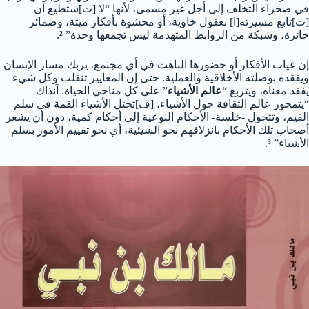
في صحراء التخلف إلى أجل غير مسمى، لأنها “لا [ت]ستطيع أن
[ت]تابع مسيرته[ا] بعقول خاوية، أو محشوة بأفكار ميتة، وضمائر
حائرة، وشبكة من الروابط المتهدمة ليس تجمعها وحدة”
²
.
إن غياب الأفكار أو حضورها الباهت في أي مجتمع، يربك مسار الإنسان
ويفقده بوصلته الأخلاقية والعملية. حتى إن المعايير تنقلب وكل شيء
يفقد معناه، ويتربع “
عالم الأشياء
” على كل مناحي الحياة. آنذاك
“يتمحور عالم الثقافة حول الأشياء، [ف]تحتل الأشياء القمة في سلم
القيم، وتتحول -خلسة- الأحكام النوعية إلى أحكام كمية، دون أن يشعر
أصحاب تلك الأحكام بانزلاقهم نحو الشيئية، أي نحو تقييم الأمور بسلم
الأشياء”
³
.