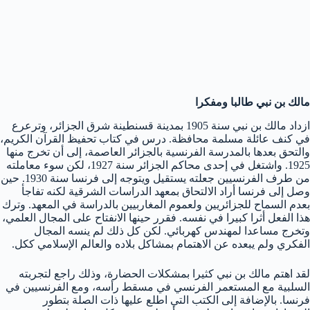
مالك بن نبي طالبا ومفكرا
ازداد مالك بن نبي سنة 1905 بمدينة قسنطينة شرق الجزائر، وترعرع
في كنف عائلة مسلمة محافظة. درس في كتاب تحفيظ القرآن الكريم،
والتحق بعدها بالمدرسة الفرنسية بالجزائر العاصمة، إلى أن تخرج منها
1925. واشتغل في إحدى محاكم الجزائر سنة 1927، لكن سوء معاملته
من طرف الفرنسيين جعلته يستقيل ويتوجه إلى فرنسا سنة 1930. حين
وصل إلى فرنسا أراد الالتحاق بمعهد الدراسات الشرقية لكنه تفاجأ
بعدم السماح للجزائريين ولعموم المغاربيين بالدراسة في المعهد. وترك
هذا الفعل أثرا كبيرا في نفسه. فقرر حينها الانفتاح على المجال العلمي،
وتخرج مساعدا لمهندس كهربائي. لكن كل ذلك لم ينسه المجال
الفكري ولم يبعده عن الاهتمام بمشاكل بلاده والعالم الإسلامي ككل.
لقد اهتم مالك بن نبي كثيرا بمشكلات الحضارة، وذلك راجع لتجربته
السلبية مع المستعمر الفرنسي في مسقط رأسه، ومع الفرنسيين في
فرنسا. بالإضافة إلى الكتب التي اطلع عليها ذات الصلة بتطور