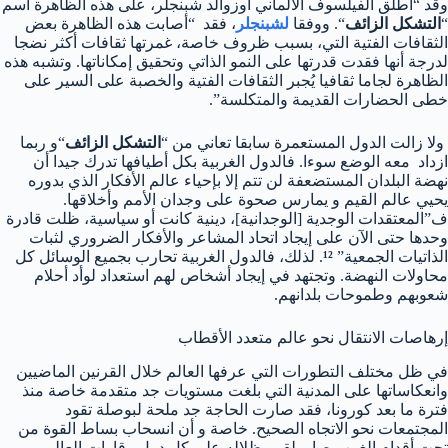
وقد “أطلق الفيلسوف الألماني أوزوالد شبنجلر، على هذه الظاهرة اسم
“
التشكل الزائف
“. ووفقا
لشبنجلر
، فقد “أصابت هذه الظاهرة بعض
الثقافات الفتية التي، بسبب ظروف خاصة، غمرتها ثقافات أكثر نضجا
لدرجة أنها فقدت قدرتها على النمو الذاتي وتحقيق إمكاناتها. وتشبه هذه
الظاهرة لجاما ثقافيا يُجبر الثقافات الفتية والخصبة على السير على
خطى الحضارات القديمة والمتكلسة”.
ولا زالت الدول المستعمرة سابقا تعاني من “
التشكل الزائف
“و ربما
ازداد معه الوضع سوءا. فالدول الغربية بكل أطيافها تدرك جيدا أن
نهضة البلدان المستضعفة لن تتم إلا بإحياء عالم الأفكار الذي بدوره
يحيي عالم القيم و يمارس صحوة على وجدان الأمم وأخلاقها.
ف”المعتقدات الوجدية [الوجدانية]، دينية كانت أو سياسية، ظلت قادرة
وحدها حتى الآن على إيجاد اتحاد المشاعر والأفكار الضروري لثبات
الذاتيات الجمعية”
¹²
. لذلك، فالدول الغربية تحارب بجميع الوسائل كل
محاولات النهضة. وتجتهد في إيجاد أشخاص لهم استعداد لوأد أحلام
شعوبهم وطموحات بلدانهم.
إرهاصات الانتقال نحو عالم متعدد الأقطاب
في ظل مختلف التطورات التي عرفها العالم خلال القرنين الماضيين
وانعكاساتها على المدنية التي بلغت مستويات جد متقدمة خاصة منذ
فترة ما بعد كورونا، فقد صارت الحاجة جد ملحة لبوصلة تقود
المجتمعات نحو الاتجاه الصحيح. خاصة و أن انسحاب بساط القوة من
تحت أقدام الغرب صار يلقي بظلاله على كل دول وقارات العالم.