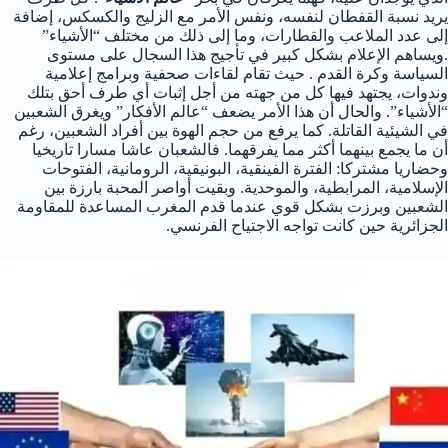
يريد نسبة القفطان لنفسه، ونفس الأمر مع الزليج والكسكس، إضافة
إلى عدد الملاعب والقطارات، وما إلى ذلك من مختلف “الأشياء”
.ويساهم الإعلام بشكل كبير في تأجيج هذا السجال على مستوى
السياسة وكرة القدم . حيث تقام لقاءات صحفية وبرامج إعلامية
وندوات، يجتهد فيها كل من جهته من أجل إثبات أي طرف أحق بتلك
“الأشياء”. والحال أن هذا الأمر يضعف “عالم الأفكار” ويغرق الشعبين
في الشيئية القاتلة. كما يرفع من حجم الهوة بين أفراد الشعبين، رغم
أن ما يجمع بينهما أكثر مما يفرقهما. فالشعبان عاشا مسارا تاريخيا
وحضاريا مشتركا: الفترة الفينقية، البونيقية، الرومانية، الفتوحات
الإسلامية، المرابطية، والموحدية. وبقيت أواصر المحبة بارزة بين
الشعبين وبرزت بشكل قوي عندما قدم المغرب المساعدة للمقاومة
الجزائرية حين كانت تواجه الاجتياح الفرنسي.