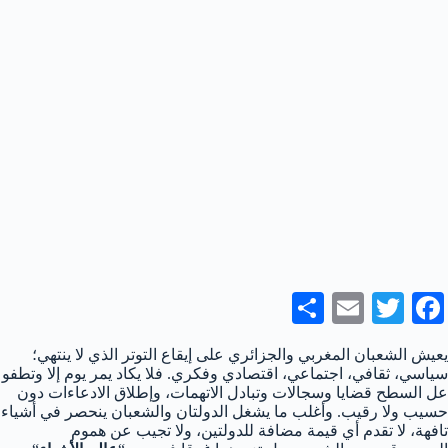
S
E
T
Fa
ha
m
wi
ce
يعيش الشعبان المغربي والجزائري على إيقاع التوتر الذي لا ينتهي؛
re
ail
tte
bo
سياسي، ثقافي، اجتماعي، اقتصادي وفكري. فلا يكاد يمر يوم إلا وتطفو
عل السطح قضايا وسجالات وتبادل الاتهمات، وإطلاق الادعاءات دون
r
ok
حسيب ولا رقيب. وأغلب ما يشغل الدولتان والشعبان ينحصر في أشياء
تافهة، لا تقدم أي قيمة مضافة للدولتين، ولا تجيب عن هموم