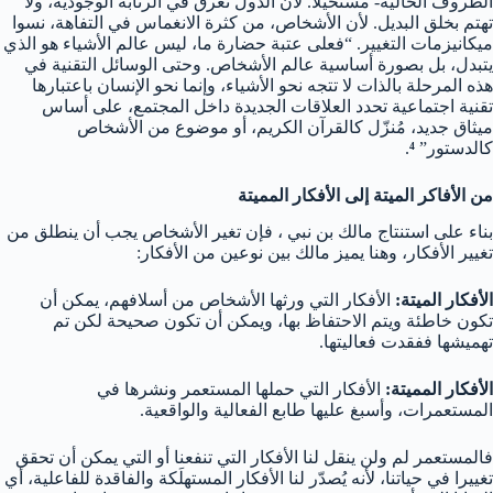
الظروف الحالية- مستحيلا. لأن الدول تغرق في الرتابة الوجودية، ولا
تهتم بخلق البديل. لأن الأشخاص، من كثرة الانغماس في التفاهة، نسوا
ميكانيزمات التغيير. “فعلى عتبة حضارة ما، ليس عالم الأشياء هو الذي
يتبدل، بل بصورة أساسية عالم الأشخاص. وحتى الوسائل التقنية في
هذه المرحلة بالذات لا تتجه نحو الأشياء، وإنما نحو الإنسان باعتبارها
تقنية اجتماعية تحدد العلاقات الجديدة داخل المجتمع، على أساس
ميثاق جديد، مُنزّل كالقرآن الكريم، أو موضوع من الأشخاص
كالدستور”
⁴
.
من الأفاكر الميتة إلى الأفكار المميتة
بناء على استنتاج مالك بن نبي ، فإن تغير الأشخاص يجب أن ينطلق من
تغيير الأفكار، وهنا يميز مالك بين نوعين من الأفكار:
الأفكار الميتة:
الأفكار التي ورثها الأشخاص من أسلافهم، يمكن أن
تكون خاطئة ويتم الاحتفاظ بها، ويمكن أن تكون صحيحة لكن تم
تهميشها ففقدت فعاليتها.
الأفكار المميتة:
الأفكار التي حملها المستعمر ونشرها في
المستعمرات، وأسبغ عليها طابع الفعالية والواقعية.
فالمستعمر لم ولن ينقل لنا الأفكار التي تنفعنا أو التي يمكن أن تحقق
تغييرا في حياتنا، لأنه يُصدّر لنا الأفكار المستهلَكة والفاقدة للفاعلية، أي