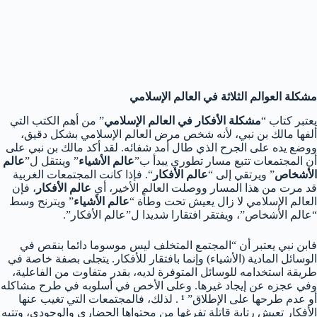
مشكلة العوالم الثلاثة في العالم الإسلامي
يعتبر كتاب “
مشكلة الأفكار في العالم الإسلامي
” من أهم الكتب التي
ألفها مالك بن نبي، لأنه شخص مرض العالم الإسلامي بشكل دقيق،
ووضع يده على الجرح الذي طال أمد شفائه. لقد أكد مالك بن نبي على
أن المجتمعات تتبع مسار تطوري يبدأ ب”
عالم الأشياء
” وينتقل ل”
عالم
الأشخاص
” ويرتقي إلى “
عالم الأفكار
“. فإذا كانت المجتمعات الغربية
قد مرت من هذا المسار ووصلت العالم الأخير، أي
عالم الأفكار
، فإن
العالم الإسلامي لا زال يعيش تحت وطأة “
عالم الأشياء
” ويترنح وسط
“عالم الأشخاص”، ويفتقر افتقارا شديدا ل”عالم الأفكار”.
فابن نبي يعتبر أن “المجتمع المتخلف ليس موسوما دائما بنقص في
الوسائل المادية (الأشياء) وإنما بافتقار للأفكار. يتجلى بصفة خاصة في
طريقة استخدامه للوسائل المتوفرة لديه، بقدر متفاوت من الفاعلية،
وفي عجزه عن إيجاد غيرها. وعلى الأخص في أسلوبه في طرح مشاكله
أو عدم طرحها على الإطلاق”
¹
. لذلك، فالمجتمعات التي تغيب عنها
الأفكار تعيش رتابة قاتلة تفرغها من محتواها الحضاري والوجودي، وتتيه