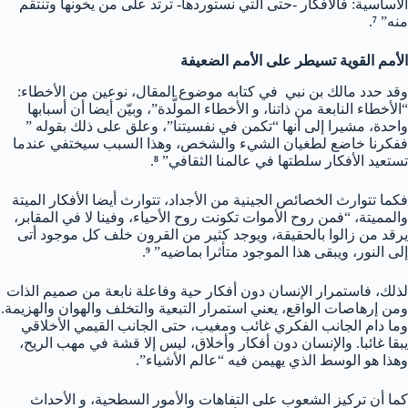
الأساسية: فالأفكار -حتى التي نستوردها- ترتد على من يخونها وتنتقم
منه”
⁷
.
الأمم القوية تسيطر على الأمم الضعيفة
وقد حدد مالك بن نبي في كتابه موضوع المقال، نوعين من الأخطاء:
“الأخطاء النابعة من ذاتنا، و الأخطاء المولَّدة”، وبيّن أيضا أن أسبابها
واحدة، مشيرا إلى أنها “تكمن في نفسيتنا”، وعلق على ذلك بقوله ”
ففكرنا خاضع لطغيان الشيء والشخص، وهذا السبب سيختفي عندما
تستعيد الأفكار سلطتها في عالمنا الثقافي”
⁸
.
فكما تتوارث الخصائص الجينية من الأجداد، تتوارث أيضا الأفكار الميتة
والمميتة، “فمن روح الأموات تكونت روح الأحياء، وفينا لا في المقابر،
يرقد من زالوا بالحقيقة، ويوجد كثير من القرون خلف كل موجود أتى
إلى النور، ويبقى هذا الموجود متأثرا بماضيه”
⁹
.
لذلك، فاستمرار الإنسان دون أفكار حية وفاعلة نابعة من صميم الذات
ومن إرهاصات الواقع، يعني استمرار التبعية والتخلف والهوان والهزيمة.
وما دام الجانب الفكري غائب ومغيب، حتى الجانب القيمي الأخلاقي
يبقا غائبا. والإنسان دون أفكار وأخلاق، ليس إلا قشة في مهب الريح،
وهذا هو الوسط الذي يهيمن فيه “عالم الأشياء”.
كما أن تركيز الشعوب على التفاهات والأمور السطحية، و الأحداث