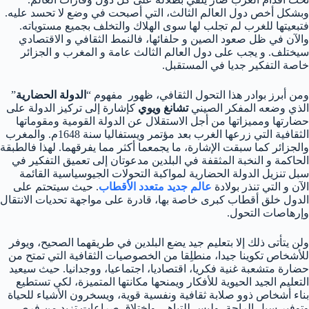
وبشكل أخص دول العالم الثالث، التي أصبحت في وضع لا تحسد عليه.
فتبعيتها للغرب لم تجلب لها سوى الهلاك والتخلف بجميع مستوياته.
والآن في ظل صعود الصين و حلفائها، فالنمط الثقافي و الاقتصادي
سيختلف. و يجب على دول العالم الثالث عامة و المغرب و الجزائر
خاصة التفكير جديا في المستقبل.
ومن أبرز بوادر هذا التحول الثقافي، ظهور مفهوم “
الدولة الحضارية
”
الذي وضعه المفكر الصيني
تشانغ ويوي
كإشارة إلى تركيز الدولة على
حضارتها ومميزاتها من أجل الاستقلال عن الدولة القومية ومقوماتها
الثقافية التي زرعها الغرب بعد مؤتمر ويستفاليا سنة 1648م. والمغرب
والجزائر كما سبقت الإشارة، ما يجمعما أكثر مما يفرقهما. لهذا فالطبقة
الحاكمة و النخبة المثقفة في البلدين مدعوتان إلى تعميق التفكير في
سبل تنزيل الدولة الحضارية لمواكبة التحولات الجيوسياسية القائمة
الآن و التي تنذر بولادة
عالم جديد متعدد الأقطاب
. حيث سيتحتم على
الدول خلق أقطاب كبرى خاصة بها، قادرة على مواجهة تحديات الانتقال
وإرهاصات التحول.
ولن يتأتى ذلك إلا بتعليم جيد يضع البلدين في طريقهما الصحيح، ويوفر
للأشخاص تكوينا جيدا، منطلِقا من الخصوصيات الثقافية التي تمتح من
حضارة متشعبة غنية فكريا، اقتصاديا، اجتماعيا، ووجدانيا. حيث سيعيد
التعليم الجيد الحيوية للأفكار ويمنحها مكانتها المتميزة، لكي تستطيع
بناء أشخاص ذوو صلابة ثقافية ونفسية قوية، ويسخرون الأشياء للحياة
وتوفير سبل الراحة، وليس للتباهي واختلاق صراعات تزيد من فرص