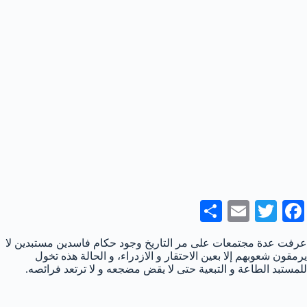
S
E
T
Fa
ha
m
wi
ce
عرفت عدة مجتمعات على مر التاريخ وجود حكام فاسدين مستبدين لا
re
ail
tte
bo
يرمقون شعوبهم إلا بعين الاحتقار و الازدراء، و الحالة هذه تخول
للمستبد الطاعة و التبعية حتى لا يقض مضجعه و لا ترتعد فرائصه.
r
ok