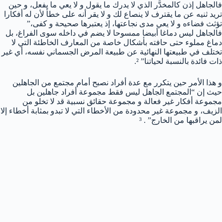
فالجاهل إذن كالمخدَّر الذي لا يدرك ما يقول و لا يعي ما يفعل، و حين
تريد ثنيه عن ما يقترف لا ينصاع لك و لا يقر أنه على خطأ لأن له أفكارا
تؤثث فضاءه و لا يعي مدى نجاعتها، إذ يعتبرها صحيحة و كفى،”
فالجاهل ليس دماغا أبيضا ممسوحا لا يضم في داخله سوى الفراغ، بل
دماغ مملوء حتى حافته بأشكال خاصة من المعارف الخاطئة التي لا
تختلف في طبيعتها النهائية عن طبيعة المرض الجسماني نفسه، أي غير
ذات فائدة بالنسبة لحياتنا” ².
و هذا الأمر حين يتكرر مع عدة أفراد نصبح أمام مجتمع من الجاهلين
حيث إن “المجتمع الجاهل ليس فقط مجموعة أفراد جاهلين بل
مجموعة أفكار غير فعالة و مجموعة حقائق نسبية قد لا تخلو من
الزيف، و مجموعة غير محدودة من الأخطاء التي لا تبدو بمثابة أخطاء إلا
لمن يراقبها من الخارج” . ³