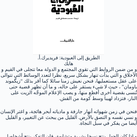
الطريق إلى العبودية: فريديرك.أ.
هايك
و من ضمن الروابط التي تقوي المجتمع و الدولة معا تتجلى في القيم و
الأخلاق و التي بدأت تنهار بشكل سريع، نظرا لتعدد الوسائط التي تتوالى
على عقل مستعمليها، فنحن نعيش زمنا سائلا كما أقر بذلك “زيگموند
باومان” ، حيث لا شيء يستقر على حاله، و ما أن تظهر قضية حتى
تُنسى بقضية أخرى أفظع منها، و يصب الإعلام الموجَّه الزيت على
النار، فتزداد لهيبا وسط كومة من القش.
فنحن في زمن شهواته أنهار جارفة و مادياته أبحر هائجة، و اغتر الإنسان
و نسي نفسه و التصق بالأرض. القليل من يبحث عن التغيير، و القليل
أيضا من يفكر في سبل النجاة.
و إذا كان الجهل ينتج نسخا بشرية متشابهة، فإن التفكر ينتج أشخاصا