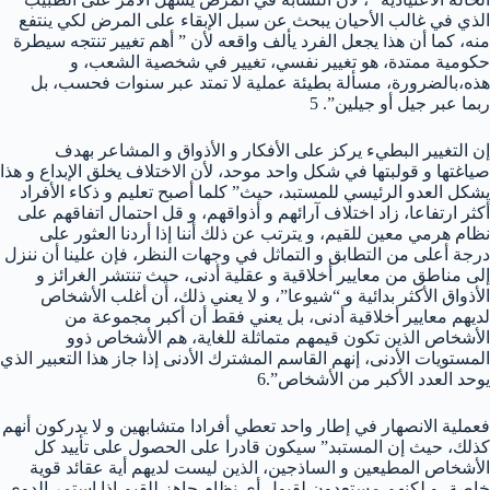
الذي في غالب الأحيان يبحث عن سبل الإبقاء على المرض لكي ينتفع
منه، كما أن هذا يجعل الفرد يألف واقعه لأن ” أهم تغيير تنتجه سيطرة
حكومية ممتدة، هو تغيير نفسي، تغيير في شخصية الشعب، و
هذه،بالضرورة، مسألة بطيئة عملية لا تمتد عبر سنوات فحسب، بل
ربما عبر جيل أو جيلين”. 5
إن التغيير البطيء يركز على الأفكار و الأذواق و المشاعر بهدف
صياغتها و قولبتها في شكل واحد موحد، لأن الاختلاف يخلق الإبداع و هذا
يشكل العدو الرئيسي للمستبد، حيث” كلما أصبح تعليم و ذكاء الأفراد
أكثر ارتفاعا، زاد اختلاف آرائهم و أذواقهم، و قل احتمال اتفاقهم على
نظام هرمي معين للقيم، و يترتب عن ذلك أننا إذا أردنا العثور على
درجة أعلى من التطابق و التماثل في وجهات النظر، فإن علينا أن ننزل
إلى مناطق من معايير أخلاقية و عقلية أدنى، حيث تنتشر الغرائز و
الأذواق الأكثر بدائية و “شيوعا”، و لا يعني ذلك، أن أغلب الأشخاص
لديهم معايير أخلاقية أدنى، بل يعني فقط أن أكبر مجموعة من
الأشخاص الذين تكون قيمهم متماثلة للغاية، هم الأشخاص ذوو
المستويات الأدنى، إنهم القاسم المشترك الأدنى إذا جاز هذا التعبير الذي
يوحد العدد الأكبر من الأشخاص”.6
فعملية الانصهار في إطار واحد تعطي أفرادا متشابهين و لا يدركون أنهم
كذلك، حيث إن المستبد” سيكون قادرا على الحصول على تأييد كل
الأشخاص المطيعين و الساذجين، الذين ليست لديهم أية عقائد قوية
خاصة، و لكنهم مستعدون لقبول أي نظام جاهز للقيم إذا استمر الدوي