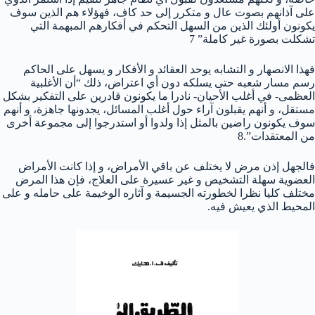
على آذانهم بصوت عال و متكرر إلى حد كاف، فهؤلاء هم الذين سوف
يكونون أولئك الذين من السهل التحكم في أفكارهم المبهمة التي
تشكلت بصورة غير كاملة” 7
فهذا الانصهار و التشابه يوحد العقائد و الأفكار و يسهل على الحاكم
رسم مسار شعبه حتى يسلكه دون أي اعتراض، ذلك “أن الأغلبية
العظمى- في أغلب الأحيان- نادرا ما يكونون قادرين على التفكير بشكل
مستقل، و أنهم يقبلون آراء حول أغلب المسائل، يجدونها جاهزة، و أنهم
سوف يكونون راضين بالمثل إذا ولدوا أو استدرجوا إلى مجموعة أخرى
من المعتقدات”.8
فالجهل إذن مرض لا يختلف عن باقي الأمراض، و إذا كانت الأمراض
العضوية سهلة التشخيص و غير عسيرة على العلاج، فإن هذا المرض
مختلف كليا نظرا لخطورته الجسيمة و آثاره الوخيمة على حامله و على
المحيط الذي يعيش فيه.