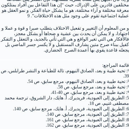
مختلفين قادرين على الإدراك، حيث “إن هذا التفاعل بين أفراد يمتلكون
معرفة مختلفة و آراء مختلفة، هو ما يشكل حياة الفكر. و نمو العقل هو
عملية اجتماعية تقوم على وجود مثل هذه الاختلافات”. 9
و من المعلوم أن التغيير و تفعيل الاختلاف يتطلب صبرا و قوة و عملا و
اجتهادا، و لا يمكن أن يحدث بين عشية و ضحاها أو بشكل معجز،
فالأفكار هي التي تغير الواقع و هي التي تأتي بالجديد، و التعقل و التفكر
كفيل ببناء صرح متين يشارف المستقبل و لا يكسر جسر الماضي بل
يجعله قاعدة يقوي بها أعمدة الصرح الحضاري.
قائمة المراجع:
¹: تحية طيبة و بعد، الصادق النيهوم، تالة للطباعة و النشر طرابلس، ص
39.
²: تحية طيبة و بعد، الصادق النيهوم، مرجع سابق، ص 54.
³: تحية طيبة و بعد، مرجع سابق، ص 58.
⁴: تحية طيبة و بعد، مرجع سابق، ص 40-41.
5: الطريق إلى العبودية، فريديرك. أ. هايك، دار الشروق، ترجمة محمد
مصطفى غنيم، ص 18.
6: الطريق إلى العبودية، فريديرك. أ. هايك، مرجع سابق، ص 140.
7: الطريق إلى العبودية، مرجع سابق، ص 140.
8: الطريق إلى العبودية، مرجع سابق، ص 161.
9: الطريق إلى العبودية، مرجع سابق، ص 162.