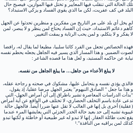
تلك الحالة التي تنقلب فيها المعايير و تختل فيها الموازين، فيصبح حال
البلد في كف عفريت، لكن ما الذي يقوي الفساد و يزكي الاستبداد؟
لم يخل أي بلد على مر التاريخ من مفكرين و منظرين تحدثوا عن الجهل
كأهم دعائم الاستبداد، حيث إن الفساد يحتاج لمن ينظر و لا يبصر، لمن
لا يفكر و لا يتكلم، و لمن يحب الرتابة و يمقت التغيير.
فهذه الخصائص تجعل من الفرد كائنا سلبيا، مطيعا لما يقال له، رافضا
لصوت الضمير. و هذا المسار الذي يسير فيه الجاهل يجعله يحطم نفسه
نيابة عن حاكمه المستبد، و لعل هذا ما قصده الشاعر :
لا يبلغ الأعداء من جاهل… ما يبلغ الجاهل من نفسه.
فالذي يؤذي نفسه و يتحامل عليها، مشكوك في صحته و رجاحة عقله،
و هذا ما جعل ” الصادق النيهوم” يعتبر الجهل مرضا عقليا، إذ يقول،
“بدأت الدراسات المعاصرة تشير باطراق إلى أن أمراض الجهل- التي
تدعى عادة باسم التخلف الحضاري- لا تختلف في الواقع عن أية أمراض
(عقلية) أخرى بل إنها في الغالب لا تقل عنها ضررا أيضا. فالجهل حالة
غيبوبة تشبه إلى حد بعيد حالة الخدر الجزئي التي يعايشها المرء عندما
يقع تحت طائلة العقار. إنها لا تبدو له غير طبيعية أو خاطئة و لكنها تبدو
كذلك لمن يراقبه من النافذة”.¹