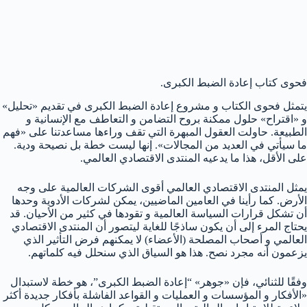
فحوى كتاب إعادة الضبط الكبرى.
يتمثل فحوى الكتاب و مشروع إعادة الضبط الكبرى في تقديم «تحليل»
و «اقتراح» حلول ممكنة بروح التضامن و التعاطف مع الإنسانية و
الطبيعة. حاولت العقول المبهرة التي تقف وراءها مساعدتنا على «فهم
ما سيأتي في العديد من المجالات». إنها ليست خطة بل نصيحة ودية.
على الأقل، هذا ما يدعيه المنتدى الاقتصادي العالمي.
يمثل المنتدى الاقتصادي العالمي أقوى الشركات العالمية على وجه
الأرض. كما رأينا في العامين الماضيين، يمكن لشركات الأدوية وحدها
أن تشكل قرارات السياسة العالمية و تقودها في كثير من الأحيان. قد
يحتاج المرء إلى أن يكون ساذجًا للغاية ليتصور أن المنتدى الاقتصادي
العالمي و أصحاب المصلحة (الأعضاء) لا يمكنهم فرض التأثير الذي
يزعمون أنه مجرد نصح. هذا هو السياق الذي سنحلل فيه كلماتهم.
وفقًا للثنائي، فإن «جوهر» “إعادة الضبط الكبرى”، هو خطة لاستبدال
«الأفكار و المؤسسات و العمليات و القواعد الفاشلة بأفكار جديدة أكثر