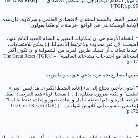
و انهيار النظام الإيكولوجي من منظور اقتصادي”. – [The Great Reset
(TGR), p. 95]
لحسن الحظ، بالنسبة للمنتدى الاقتصادي العالمي و شركاؤه، فإن هذه
الإبادة الوشيكة هي في الواقع «فرصة»، أو هكذا يقولون:
” النقطة الأوسع هي أن إمكانيات التغيير و النظام الجديد الناتج عنها،
أصبحت الآن غير محدودة ولا ترتبط إلا بخيالنا، [.] يمكن للاقتصادات،
عندما تتعافى، أن تسلك طريق المزيد من الشمولية و أن تكون أكثر
انسجامًا مع احتياجات مشاعاتنا العالمية”. – [The Great Reset (TGR),
p. 17]
بتبني التسارع بحماس ، يدعي شواب و ماليريت:
” [بدون تأخير، نحتاج إلى بدء إعادة الضبط الكبرى. هذا ليس “شيء
لطيف” و لكنه ضرورة مطلقة. [. . .] يمنحنا الوباء هذه الفرصة: “يمثل
فرصة نادرة و لكنها ضيقة لتأمل و إعادة تصور و إعادة ضبط عالمنا”.
[مقتبس منسوب إلى كلاوس شواب.] – [The Great Reset (TGR),
p.172]
و:
” مع استئناف الاقتصادات، هناك فرصة لتضمين أكبر قدر من المساواة