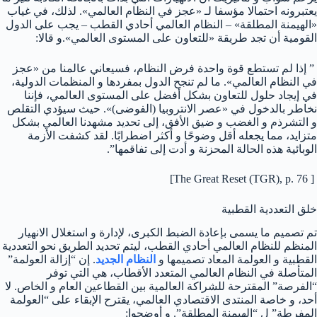
يعتبرونه احتمالا مؤسفا لـ «عجز في النظام العالمي». لذلك، في غياب
«الهيمنة المطلقة» – النظام العالمي أحادي القطب – يجب على الدول
القومية أن تجد طريقة «للتعاون على المستوى العالمي».و قالا:
” إذا لم تستطع قوة واحدة فرض النظام، فسيعاني عالمنا من «عجز
في النظام العالمي». ما لم تنجح الدول بمفردها و المنظمات الدولية،
في إيجاد حلول للتعاون بشكل أفضل على المستوى العالمي، فإننا
نخاطر بالدخول في «عصر الانتروبيا (الفوضى)». حيث سيؤدي التقلص
و التشرذم و الغضب و ضيق الأفق، إلى تحديد مشهدنا العالمي بشكل
متزايد، مما يجعله أقل وضوحًا و أكثر اضطرابًا. لقد كشفت الأزمة
الوبائية هذه الحالة المحزنة و أدت إلى تفاقمها”.
[ The Great Reset (TGR), p. 76]
خلق التعددية القطبية
تم تصميم ما يسمى بإعادة الضبط الكبرى، لإدارة و استغلال الانهيار
المنظم للنظام العالمي أحادي القطب، ليتم تحديد الطريق نحو التعددية
القطبية و العولمة المعاد تصميمها و
النظام الجديد
. إن “إزالة العولمة”
المتأصلة في النظام العالمي المتعدد الأقطاب، هي التي توفر
“الفرصة” المقترحة للشراكة العالمية بين القطاعين العام و الخاص. لا
أحد، و خاصة المنتدى الاقتصادي العالمي، يقترح الإبقاء على “العولمة
المفرطة” ل “الهيمنة المطلقة”. و أوضحوا: