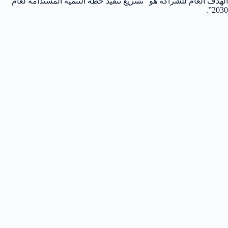
الهدف العام للشراكة هو “تسريع تنفيذ خطة التنمية المستدامة لعام
2030”.