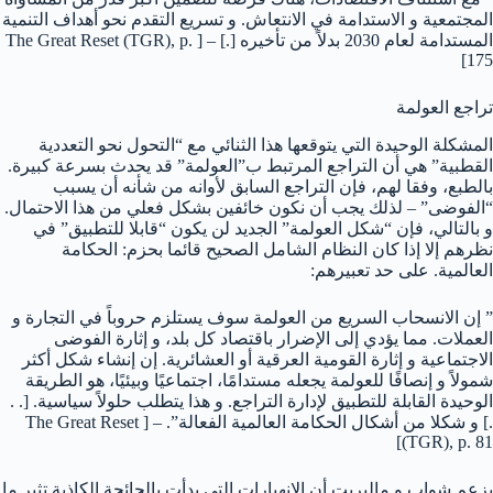
المجتمعية و الاستدامة في الانتعاش. و تسريع التقدم نحو أهداف التنمية
المستدامة لعام 2030 بدلاً من تأخيره [.] – [ The Great Reset (TGR), p.
175]
تراجع العولمة
المشكلة الوحيدة التي يتوقعها هذا الثنائي مع “التحول نحو التعددية
القطبية” هي أن التراجع المرتبط ب”العولمة” قد يحدث بسرعة كبيرة.
بالطبع، وفقا لهم، فإن التراجع السابق لأوانه من شأنه أن يسبب
“الفوضى” – لذلك يجب أن نكون خائفين بشكل فعلي من هذا الاحتمال.
و بالتالي، فإن “شكل العولمة” الجديد لن يكون “قابلا للتطبيق” في
نظرهم إلا إذا كان النظام الشامل الصحيح قائما بحزم: الحكامة
العالمية. على حد تعبيرهم:
” إن الانسحاب السريع من العولمة سوف يستلزم حروباً في التجارة و
العملات. مما يؤدي إلى الإضرار باقتصاد كل بلد، و إثارة الفوضى
الاجتماعية و إثارة القومية العرقية أو العشائرية. إن إنشاء شكل أكثر
شمولاً و إنصافًا للعولمة يجعله مستدامًا، اجتماعيًا وبيئيًا، هو الطريقة
الوحيدة القابلة للتطبيق لإدارة التراجع. و هذا يتطلب حلولاً سياسية. [. .
.] و شكلا من أشكال الحكامة العالمية الفعالة”. – [ The Great Reset
(TGR), p. 81]
يزعم شواب و ماليريت أن الانهيارات التي بدأت بالجائحة الكاذبة تثير ما