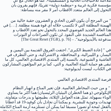
ملاءمة للاحتياجات الحالية و المستقبلية». كما هو الحال مع كل
مؤسسة فكرية غربية و «منظمة دولية» تقريبًا، فإنهم يقرون بأن
التحول إلى العالم متعدد الأقطاب أمر لا مفر منه ببساطة:
” من المرجح أن يكون القرن الحادي و العشرون حقبة خالية من
الهيمنة المطلقة التي لا تكتسب خلاله أي قوة هيمنة مطلقة. [. . .] في
هذا العالم الجديد الفوضوي المحدد بالتحول نحو تعدد الأقطاب و
المنافسة الشديدة على النفوذ. لن تكون الصراعات أو التوترات
مدفوعة بالأيديولوجية”. – [The Great Reset (TGR), p. 76]
في ” إعادة الضبط الكبرى”. اختفت الفروق القديمة بين اليمين و
اليسار، و الليبرالية، و المحافظة، و الاشتراكية، و حتى التطرف في
الفاشية و الشيوعية. بالنسبة إلى المنتدى الاقتصادي العالمي، كل ما
تبقى هو حماية البيئة العالمية. و التي، كما يزعم المؤلفون المشاركون
في الكتاب، ليست أيديولوجية:
فرصة المنتدى الاقتصادي العالمي
” و من حيث المخاطر العالمية. فإن تغير المناخ و انهيار النظام
الإيكولوجي (و هما الخطران البيئيان الرئيسيان) هما أكثر ما يساوي
الوباء بسهولة. تمثل هذه العوامل الثلاثة، بطبيعتها و بدرجات متفاوتة،
تهديدات وجودية للبشرية. و يمكننا أن نجادل بأن كوفيد-19 قد أعطانا
بالفعل لمحة أو تصورا مسبقا لما يمكن أن تستلزمه أزمة المناخ الكاملة