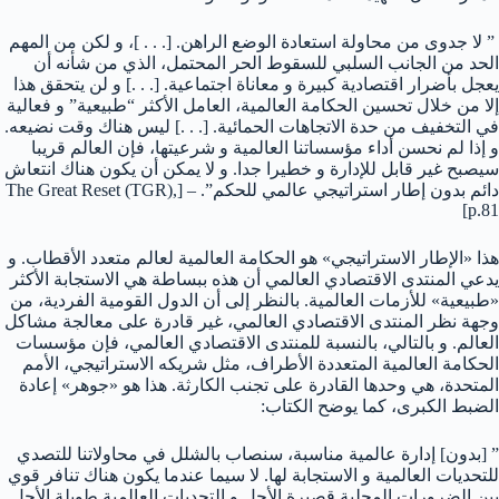
” لا جدوى من محاولة استعادة الوضع الراهن. [. . . ]، و لكن من المهم
الحد من الجانب السلبي للسقوط الحر المحتمل، الذي من شأنه أن
يعجل بأضرار اقتصادية كبيرة و معاناة اجتماعية. [. . .] و لن يتحقق هذا
إلا من خلال تحسين الحكامة العالمية، العامل الأكثر “طبيعية” و فعالية
في التخفيف من حدة الاتجاهات الحمائية. [. . .] ليس هناك وقت نضيعه.
و إذا لم نحسن أداء مؤسساتنا العالمية و شرعيتها، فإن العالم قريبا
سيصبح غير قابل للإدارة و خطيرا جدا. و لا يمكن أن يكون هناك انتعاش
دائم بدون إطار استراتيجي عالمي للحكم”. – [The Great Reset (TGR),
p.81]
هذا «الإطار الاستراتيجي» هو الحكامة العالمية لعالم متعدد الأقطاب. و
يدعي المنتدى الاقتصادي العالمي أن هذه ببساطة هي الاستجابة الأكثر
«طبيعية» للأزمات العالمية. بالنظر إلى أن الدول القومية الفردية، من
وجهة نظر المنتدى الاقتصادي العالمي، غير قادرة على معالجة مشاكل
العالم. و بالتالي، بالنسبة للمنتدى الاقتصادي العالمي، فإن مؤسسات
الحكامة العالمية المتعددة الأطراف، مثل شريكه الاستراتيجي، الأمم
المتحدة، هي وحدها القادرة على تجنب الكارثة. هذا هو «جوهر» إعادة
الضبط الكبرى، كما يوضح الكتاب:
” [بدون] إدارة عالمية مناسبة، سنصاب بالشلل في محاولاتنا للتصدي
للتحديات العالمية و الاستجابة لها. لا سيما عندما يكون هناك تنافر قوي
بين الضرورات المحلية قصيرة الأجل و التحديات العالمية طويلة الأجل.